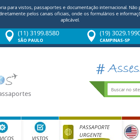
ria para vistos, passaportes e documentação internacional. Não
retamente pelos canais oficiais, onde os formulários e informaç
aplicável.
(11) 3199.8580
(19) 3029.199
SÃO PAULO
CAMPINAS-SP
Passaportes
PASSAPORTE
URGENTE
VIÇOS
VISTOS