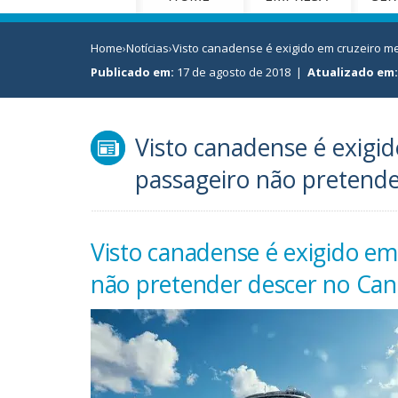
Home
›
Notícias
›
Visto canadense é exigido em cruzeiro m
Publicado em:
17 de agosto de 2018
|
Atualizado em:
Visto canadense é exigi
passageiro não pretende
Visto canadense é exigido em
não pretender descer no Ca