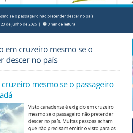
esmo se o passageiro não pretender descer no país
23 de junho de 2026
|
3 min de leitura
do em cruzeiro mesmo se o
r descer no país
 cruzeiro mesmo se o passageiro
nadá
Visto canadense é exigido em cruzeiro
mesmo se o passageiro não pretender
descer no país. Muitas pessoas acham
que não precisam emitir o visto para os