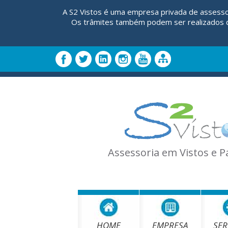
A S2 Vistos é uma empresa privada de assesso
Os trâmites também podem ser realizados di
Assessoria em Vistos e 
HOME
EMPRESA
SER