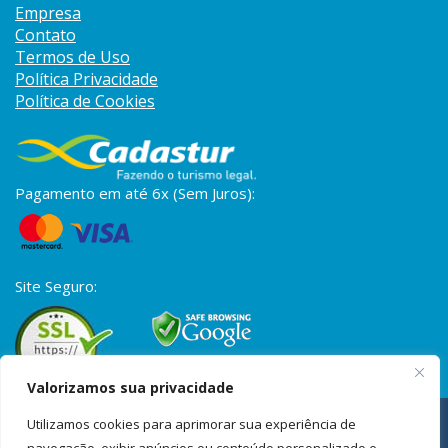
Empresa
Contato
Termos de Uso
Política Privacidade
Política de Cookies
Pagamento em até 6x (Sem Juros):
Site Seguro:
Valorizamos sua privacidade
A S2 Vistos é uma empresa privada de assessoria para vistos,
Utilizamos cookies para aprimorar sua experiência de
passaportes e documentação internacional. Não possuímos