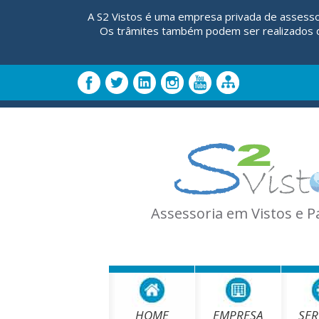
A S2 Vistos é uma empresa privada de assesso
Os trâmites também podem ser realizados di
Assessoria em Vistos e 
HOME
EMPRESA
SER