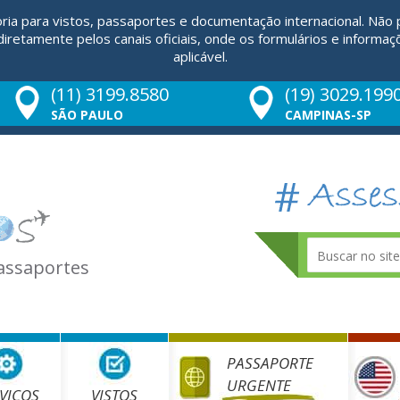
ria para vistos, passaportes e documentação internacional. Não
retamente pelos canais oficiais, onde os formulários e informaç
aplicável.
(11) 3199.8580
(19) 3029.199
SÃO PAULO
CAMPINAS-SP
Passaportes
PASSAPORTE
URGENTE
VIÇOS
VISTOS