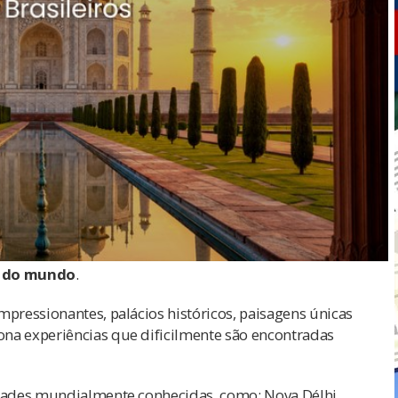
s do mundo
.
mpressionantes, palácios históricos, paisagens únicas
na experiências que dificilmente são encontradas
idades mundialmente conhecidas, como: Nova Délhi,