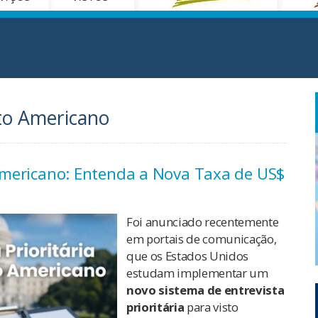
isto Americano
o Americano: Entenda a Nova Taxa de US$
Foi anunciado recentemente
em portais de comunicação,
que os Estados Unidos
estudam implementar um
novo sistema de entrevista
prioritária
para visto