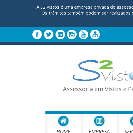
A S2 Vistos é uma empresa privada de assesso
Os trâmites também podem ser realizados di
Assessoria em Vistos e 
HOME
EMPRESA
SER