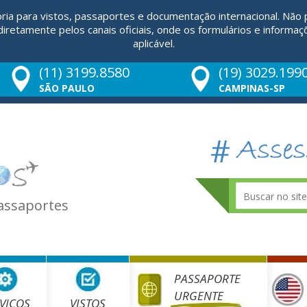
ria para vistos, passaportes e documentação internacional. Não
retamente pelos canais oficiais, onde os formulários e informaç
aplicável.
(11) 3199.8580
(19) 3029.199
SÃO PAULO
CAMPINAS-SP
Passaportes
PASSAPORTE
URGENTE
VIÇOS
VISTOS