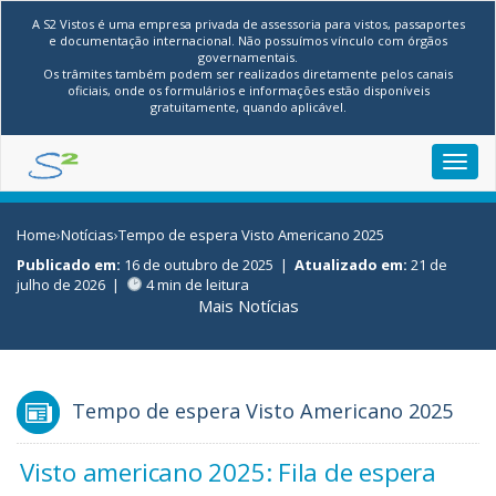
A S2 Vistos é uma empresa privada de assessoria para vistos, passaportes
e documentação internacional. Não possuímos vínculo com órgãos
governamentais.
Os trâmites também podem ser realizados diretamente pelos canais
oficiais, onde os formulários e informações estão disponíveis
gratuitamente, quando aplicável.
Toggl
navig
Home
›
Notícias
›
Tempo de espera Visto Americano 2025
Publicado em:
16 de outubro de 2025
|
Atualizado em:
21 de
julho de 2026
|
4 min de leitura
Mais Notícias
Tempo de espera Visto Americano 2025
Visto americano 2025: Fila de espera