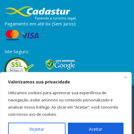
Pagamento em até 6x (Sem Juros):
Site Seguro:
Valorizamos sua privacidade
A S2 Vistos é uma empresa privada de assessoria para vistos,
Utilizamos cookies para aprimorar sua experiência de
passaportes e documentação internacional. Não possuímos
vínculo com órgãos governamentais. Os trâmites também podem
navegação, exibir anúncios ou conteúdo personalizado e
ser realizados diretamente pelos canais oficiais, onde os
analisar nosso tráfego. Ao clicar em “Aceitar”, você concorda
formulários e informações estão disponíveis gratuitamente,
com nosso uso de cookies.
quando aplicável.
É proibida a reprodução total ou parcial do conteúdo aqui exposto
Rejeitar
Aceitar
de acordo com a Lei nº 9610/1998.