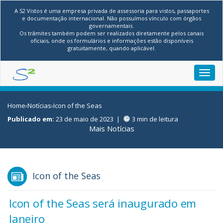
A S2 Vistos é uma empresa privada de assessoria para vistos, passaportes
e documentação internacional. Não possuímos vínculo com órgãos
governamentais.
Os trâmites também podem ser realizados diretamente pelos canais
oficiais, onde os formulários e informações estão disponíveis
gratuitamente, quando aplicável.
Toggl
navig
Home
›
Notícias
›
Icon of the Seas
Publicado em:
23 de maio de 2023
|
3 min de leitura
Mais Notícias
Icon of the Seas
Icon of the Seas será inaugurado em
Janeiro