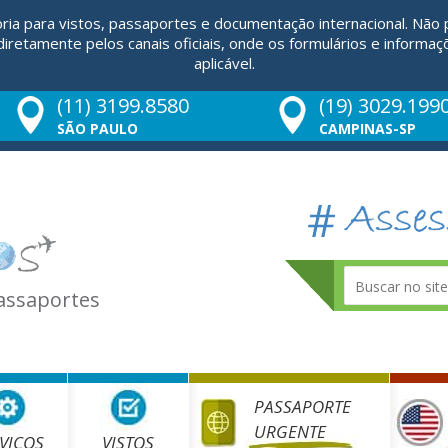
ria para vistos, passaportes e documentação internacional. Não
retamente pelos canais oficiais, onde os formulários e informaç
aplicável.
(11) 3199.8580
(19) 3029.199
SÃO PAULO
CAMPINAS-SP
Passaportes
PASSAPORTE
URGENTE
VIÇOS
VISTOS