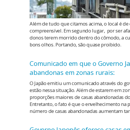
Além de tudo que citamos acima, o local é de 
compreensível. Em segundo lugar, por ser afas
donos terem morrido dentro do cômodo, a cul
bons olhos. Portando, são quase proibido.
Comunicado em que o Governo Jap
abandonas em zonas rurais:
O Japão emitiu um comunicado através do gov
estão nessa situação. Além de estarem em zo
proporções maiores de casas abandonadas do 
Entretanto, o fato é que o envelhecimento na 
número de casas abandonadas aumentam t
Governo Japonês oferece casas e