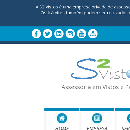
A S2 Vistos é uma empresa privada de assesso
Os trâmites também podem ser realizados di
Assessoria em Vistos e 
HOME
EMPRESA
SER