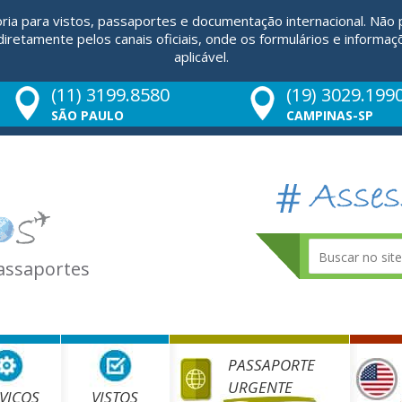
ria para vistos, passaportes e documentação internacional. Não
retamente pelos canais oficiais, onde os formulários e informaç
aplicável.
(11) 3199.8580
(19) 3029.199
SÃO PAULO
CAMPINAS-SP
Passaportes
PASSAPORTE
URGENTE
VIÇOS
VISTOS