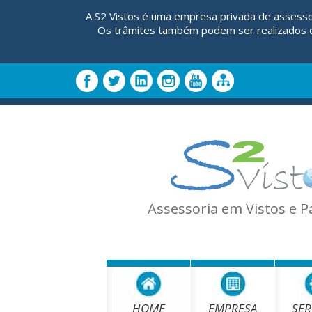
A S2 Vistos é uma empresa privada de assesso
Os trâmites também podem ser realizados di
Assessoria em Vistos e 
HOME
EMPRESA
SER