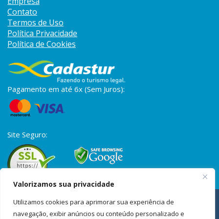
Empresa
Contato
Termos de Uso
Política Privacidade
Política de Cookies
Pagamento em até 6x (Sem Juros):
Site Seguro:
Valorizamos sua privacidade
A S2 Vistos é uma empresa privada de assessoria para vistos,
Utilizamos cookies para aprimorar sua experiência de
passaportes e documentação internacional. Não possuímos
vínculo com órgãos governamentais. Os trâmites também podem
navegação, exibir anúncios ou conteúdo personalizado e