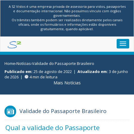
A S2 Vistos é uma empresa privada de assessoria para vistos, passaportes
e documentação internacional. Não possuímos vínculo com órgãos
governamentais.
Os trâmites também podem ser realizados diretamente pelos canais
oficiais, onde os formulários e informações estão disponíveis
gratuitamente, quando aplicável.
Toggl
navig
Home
›
Notícias
›
Validade do Passaporte Brasileiro
Publicado em:
25 de agosto de 2022
|
Atualizado em:
3 de junho
de 2026
|
4 min de leitura
Mais Notícias
Validade do Passaporte Brasileiro
Qual a validade do Passaporte