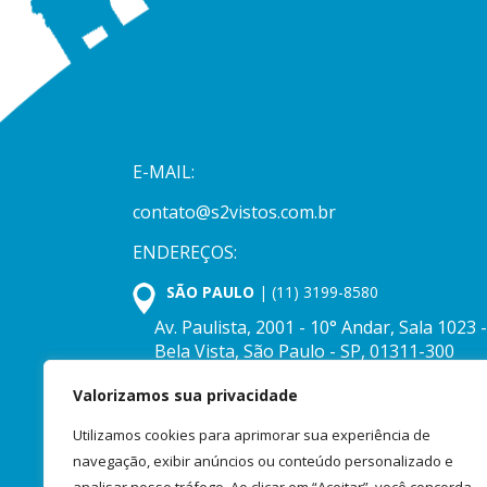
E-MAIL:
contato@s2vistos.com.br
ENDEREÇOS:
SÃO PAULO
| (11) 3199-8580
Av. Paulista, 2001 - 10° Andar, Sala 1023 -
Bela Vista, São Paulo - SP, 01311-300
Valorizamos sua privacidade
CAMPINAS-SP
| (19) 3029-1990
R. Afonso Pena, 575 - Jardim Proença,
Utilizamos cookies para aprimorar sua experiência de
Campinas - SP, 13026-410.
navegação, exibir anúncios ou conteúdo personalizado e