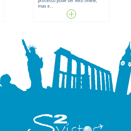
processo pode ser feito online,
mas e…