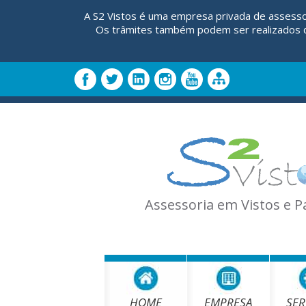
A S2 Vistos é uma empresa privada de assesso
Os trâmites também podem ser realizados di
Assessoria em Vistos e 
HOME
EMPRESA
SER