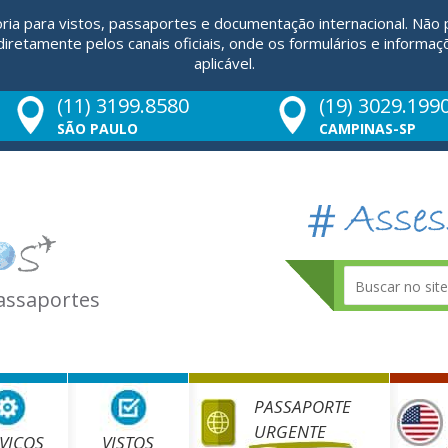
ria para vistos, passaportes e documentação internacional. Não
retamente pelos canais oficiais, onde os formulários e informaç
aplicável.
(11) 3199.8580
(19) 3029.199
SÃO PAULO
CAMPINAS-SP
Passaportes
PASSAPORTE
URGENTE
VIÇOS
VISTOS