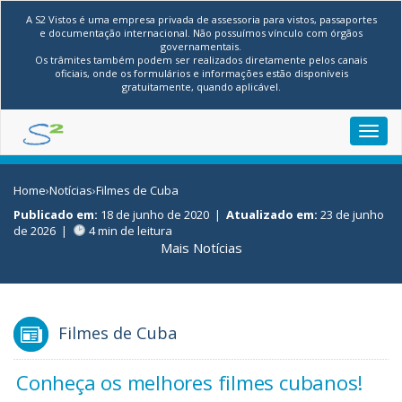
A S2 Vistos é uma empresa privada de assessoria para vistos, passaportes
e documentação internacional. Não possuímos vínculo com órgãos
governamentais.
Os trâmites também podem ser realizados diretamente pelos canais
oficiais, onde os formulários e informações estão disponíveis
gratuitamente, quando aplicável.
Toggl
navig
Home
›
Notícias
›
Filmes de Cuba
Publicado em:
18 de junho de 2020
|
Atualizado em:
23 de junho
de 2026
|
4 min de leitura
Mais Notícias
Filmes de Cuba
Conheça os melhores filmes cubanos!