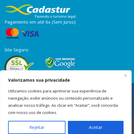
Pagamento em até 6x (Sem Juros):
Site Seguro:
Valorizamos sua privacidade
A S2 Vistos é uma empresa privada de assessoria para vistos,
Utilizamos cookies para aprimorar sua experiência de
passaportes e documentação internacional. Não possuímos
navegação, exibir anúncios ou conteúdo personalizado e
vínculo com órgãos governamentais. Os trâmites também podem
ser realizados diretamente pelos canais oficiais, onde os
analisar nosso tráfego. Ao clicar em “Aceitar”, você concorda
formulários e informações estão disponíveis gratuitamente,
com nosso uso de cookies.
quando aplicável.
É proibida a reprodução total ou parcial do conteúdo aqui exposto
Rejeitar
Aceitar
de acordo com a Lei nº 9610/1998.