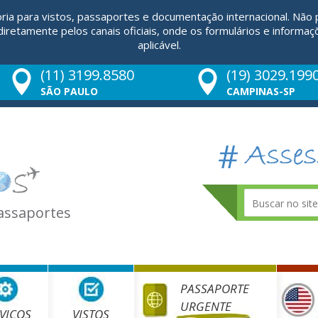
ria para vistos, passaportes e documentação internacional. Não
retamente pelos canais oficiais, onde os formulários e informaç
aplicável.
(11) 3199.8580
(19) 3029.199
SÃO PAULO
CAMPINAS-SP
Passaportes
PASSAPORTE
URGENTE
VIÇOS
VISTOS