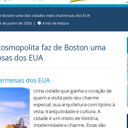
 de Boston uma das cidades mais charmosas dos EUA
3 de junho de 2026
|
4 min de leitura
cosmopolita faz de Boston uma
osas dos EUA
harmosas dos EUA
Uma cidade que ganha o coração de
quem a visita pelo seu charme
especial, sua arquitetura com tijolos à
vista, tranquilidade e cultura. A
cidade é um misto de história,
modernidade e charme. Estas são