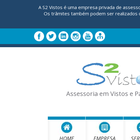
A S2 Vistos é uma empresa privada de assesso
Os trâmites também podem ser realizados di
Assessoria em Vistos e 
HOME
EMPRESA
SER