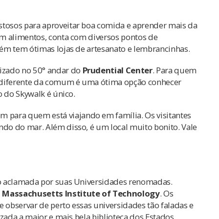
stosos para aproveitar boa comida e aprender mais da
em alimentos, conta com diversos pontos de
ém tem ótimas lojas de artesanato e lembrancinhas.
izado no 50° andar do
Prudential Center
. Para quem
a diferente da comum é uma ótima opção conhecer
o do Skywalk é único.
para quem está viajando em família. Os visitantes
do do mar. Além disso, é um local muito bonito. Vale
o aclamada por suas Universidades renomadas.
a Massachusetts Institute of Technology
. Os
e observar de perto essas universidades tão faladas e
zada a maior e mais bela biblioteca dos Estados