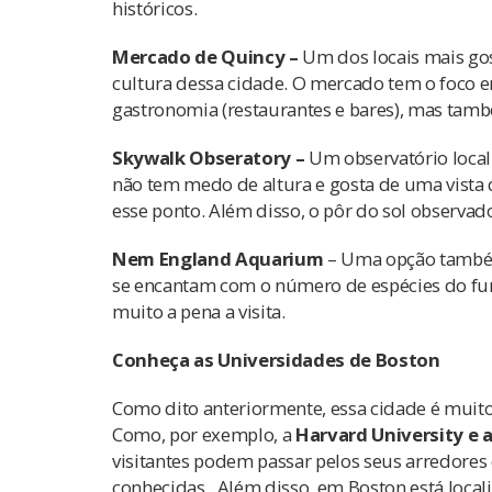
históricos.
Mercado de Quincy –
Um dos locais mais go
cultura dessa cidade. O mercado tem o foco 
gastronomia (restaurantes e bares), mas tamb
Skywalk Obseratory –
Um observatório local
não tem medo de altura e gosta de uma vist
esse ponto. Além disso, o pôr do sol observad
Nem England Aquarium
– Uma opção também 
se encantam com o número de espécies do fun
muito a pena a visita.
Conheça as Universidades de Boston
Como dito anteriormente, essa cidade é muit
Como, por exemplo, a
Harvard University e 
visitantes podem passar pelos seus arredores 
conhecidas. Além disso, em Boston está locali