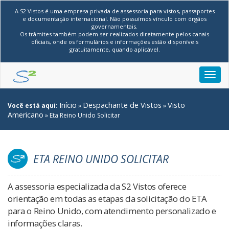
A S2 Vistos é uma empresa privada de assessoria para vistos, passaportes
e documentação internacional. Não possuímos vínculo com órgãos
governamentais.
Os trâmites também podem ser realizados diretamente pelos canais
oficiais, onde os formulários e informações estão disponíveis
gratuitamente, quando aplicável.
Toggl
navig
Início
Despachante de Vistos
Visto
Você está aqui:
»
»
Americano
»
Eta Reino Unido Solicitar
ETA REINO UNIDO SOLICITAR
A assessoria especializada da S2 Vistos oferece
orientação em todas as etapas da solicitação do ETA
para o Reino Unido, com atendimento personalizado e
informações claras.